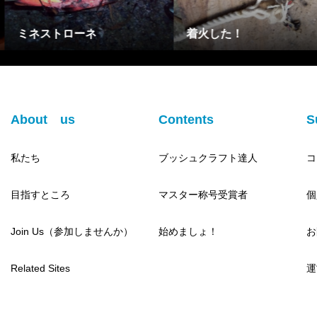
フェザースティック
バトニング
About us
Contents
S
私たち
ブッシュクラフト達人
コ
目指すところ
マスター称号受賞者
個
Join Us（参加しませんか）
始めましょ！
お
Related Sites
運