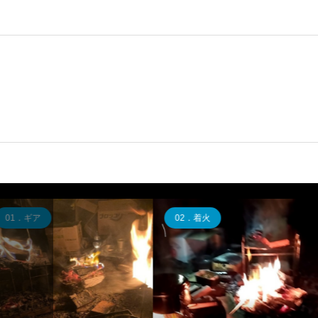
04．調理
02．着火