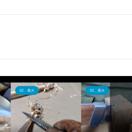
05．ロープ
03．設