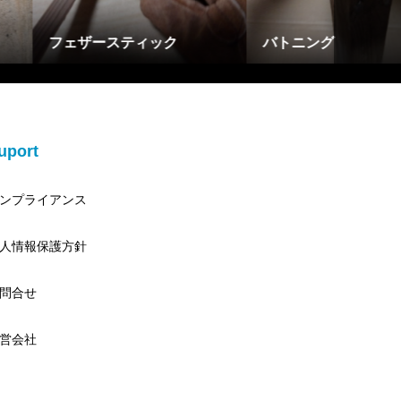
もやい結び（ボーラインノ
ット）
ポール
uport
ンプライアンス
人情報保護方針
問合せ
営会社