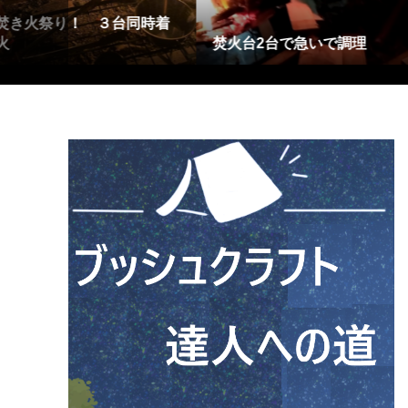
調理
ミネストローネ
着火した！